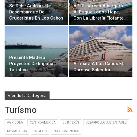
Se Debe Agilizar El
API Progreso Albergará
Desembarque De
Al Buque Logos Hope,
Cruceristas En Los Cabos
Con La Librería Flotante…
Presenta Madero
Proyectos De Impulso
Arribará A Los Cabos El
Turístico
Carnival Splendor
Viendo La Categoría
Turísmo
AGRÍCOLA
CENTROAMÉRICA
DE INTERÉS
DESARROLLO SUSTENTABLE
DESTACADOS
ENGLISH
ESTADOS UNIDOS