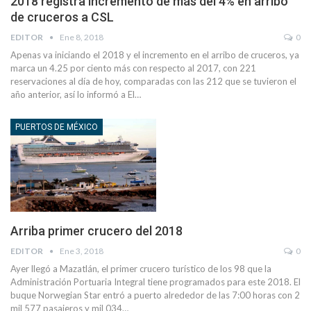
2018 registra incremento de más del 4% en arribo
de cruceros a CSL
EDITOR
Ene 8, 2018
0
Apenas va iniciando el 2018 y el incremento en el arribo de cruceros, ya
marca un 4.25 por ciento más con respecto al 2017, con 221
reservaciones al día de hoy, comparadas con las 212 que se tuvieron el
año anterior, así lo informó a El…
PUERTOS DE MÉXICO
Arriba primer crucero del 2018
EDITOR
Ene 3, 2018
0
Ayer llegó a Mazatlán, el primer crucero turístico de los 98 que la
Administración Portuaria Integral tiene programados para este 2018. El
buque Norwegian Star entró a puerto alrededor de las 7:00 horas con 2
mil 577 pasajeros y mil 034…